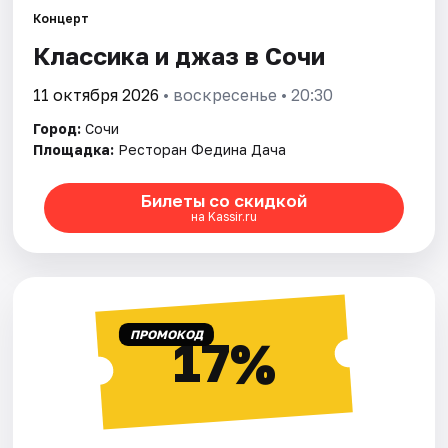
Концерт
Классика и джаз в Сочи
Города
11 октября 2026
• воскресенье • 20:30
Площадки
Город:
Сочи
Артисты
Площадка:
Ресторан Федина Дача
Рейтинги
Билеты со скидкой
на Kassir.ru
ПРОМОКОД
17%