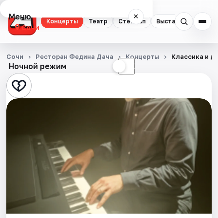
Меню
×
Концерты
Театр
Стендап
Выставки
Квест
Сочи
Концерты
Сочи
Ресторан Федина Дача
Концерты
Классика и д
Ночной режим
☀
☾
Театр
Стендап
Выставки
Квесты
Экскурсии
Спорт
События