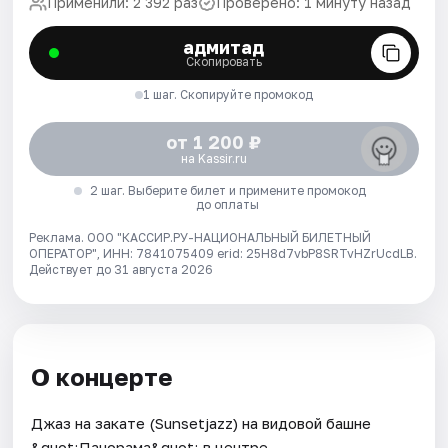
Применили: 2 392 раз
Проверено: 1 минуту назад
адмитад
Скопировать
1 шаг. Скопируйте промокод
от 1 200 ₽
на Kassir.ru
2 шаг. Выберите билет и примените промокод
до оплаты
Реклама. ООО "КАССИР.РУ-НАЦИОНАЛЬНЫЙ БИЛЕТНЫЙ
ОПЕРАТОР", ИНН: 7841075409 erid: 25H8d7vbP8SRTvHZrUcdLB.
Действует до 31 августа 2026
О концерте
Джаз на закате (Sunsetjazz) на видовой башне
&quot;Панорама&quot; в центре