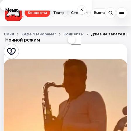
Меню
×
Концерты
Театр
Стендап
Выставки
Квест
Сочи
Концерты
Сочи
Кафе "Панорама"
Концерты
Джаз на закате в р
Ночной режим
☀
☾
Театр
Стендап
Выставки
Квесты
Экскурсии
Спорт
События