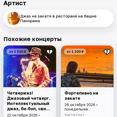
Артист
Джаз на закате в ресторане на башне
Панорама
Похожие концерты
от 1 500 ₽
от 1 200 ₽
Четвержаз!
Фортепиано на
Джазовый четверг.
закате
Интеллектуальный
26 октября 2026 •
джаз, би-боп, свинг,
понедельник
романтические
Хоста Спот
22 октября 2026 •