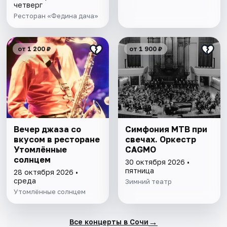
баллады
четверг
Ресторан «Федина дача»
от 1 200 ₽
от 1 900 ₽
Вечер джаза со
Симфония МТВ при
вкусом в ресторане
свечах. Оркестр
Утомлённые
CAGMO
солнцем
30 октября 2026 •
пятница
28 октября 2026 •
среда
Зимний театр
Утомлённые солнцем
→
Все концерты в Сочи