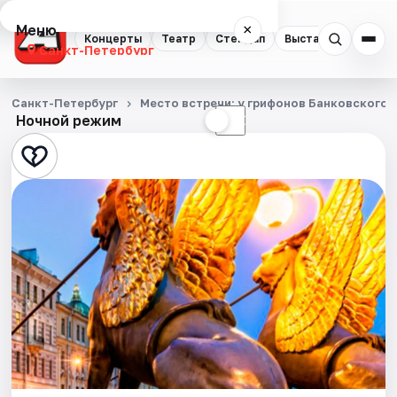
Меню
×
Концерты
Театр
Стендап
Выставки
Квест
Санкт-Петербург
Концерты
Санкт-Петербург
Место встречи: у грифонов Банковского 
Ночной режим
☀
☾
Театр
Стендап
Выставки
Квесты
Экскурсии
Спорт
События