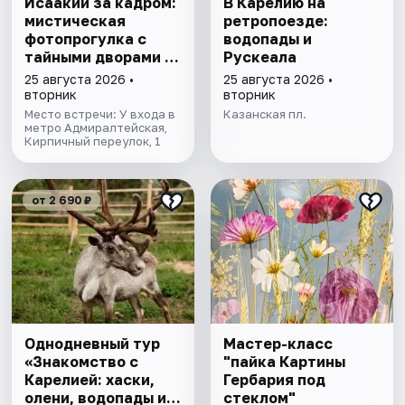
Исаакий за кадром:
В Карелию на
мистическая
ретропоезде:
фотопрогулка с
водопады и
тайными дворами и
Рускеала
колоннадой
25 августа 2026 •
25 августа 2026 •
вторник
вторник
Место встречи: У входа в
Казанская пл.
метро Адмиралтейская,
Кирпичный переулок, 1
от 2 690 ₽
Однодневный тур
Мастер-класс
«Знакомство с
"пайка Картины
Карелией: хаски,
Гербария под
олени, водопады и
стеклом"