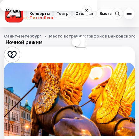
Меню
×
Концерты
Театр
Стендап
Выставки
Квест
Санкт-Петербург
Концерты
Санкт-Петербург
Место встречи: у грифонов Банковского 
Ночной режим
☀
☾
Театр
Стендап
Выставки
Квесты
Экскурсии
Спорт
События