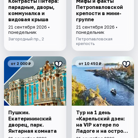
Контрасты Питера:
Мифы и факты
парадные, дворы,
Петропавловской
коммуналка и
крепости в мини-
видовая крыша
группе
21 сентября 2026 •
21 сентября 2026 •
понедельник
понедельник
Загородный пр., 2
Петропавловская
крепость
от 2 000 ₽
от 10 450 ₽
Пушкин.
Тур на 1 день
Екатерининский
«Карельский дзен:
дворец, парк.
на VIP катере по
Янтарная комната
Ладоге и на остров
Валаам»