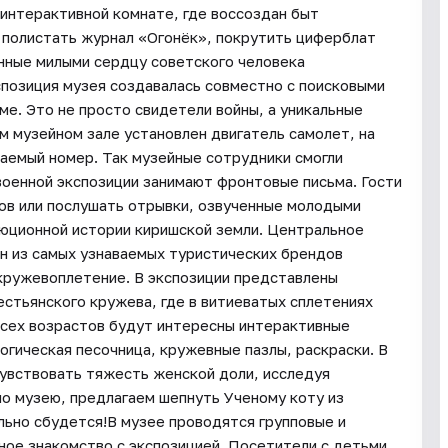
 интерактивной комнате, где воссоздан быт
, полистать журнал «Огонёк», покрутить циферблат
енные милыми сердцу советского человека
спозиция музея создавалась совместно с поисковыми
е. Это не просто свидетели войны, а уникальные
ом музейном зале установлен двигатель самолет, на
таемый номер. Так музейные сотрудники смогли
военной экспозиции занимают фронтовые письма. Гости
ов или послушать отрывки, озвученные молодыми
юционной истории киришской земли. Центральное
н из самых узнаваемых туристических брендов
кружевоплетение. В экспозиции представлены
стьянского кружева, где в витиеватых сплетениях
сех возрастов будут интересны интерактивные
гическая песочница, кружевные пазлы, раскраски. В
увствовать тяжесть женской доли, исследуя
по музею, предлагаем шепнуть Ученому коту из
льно сбудется!В музее проводятся групповые и
ое знакомство с экспозицией. Посетители с детьми