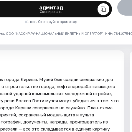
адмитад
Скопировать
1 шаг. Скопируйте промокод
ма. ООО "КАССИР.РУ-НАЦИОНАЛЬНЫЙ БИЛЕТНЫЙ ОПЕРАТОР", ИНН: 7841075409
к города Кириши. Музей был создан специально для
ия о строительстве города, нефтеперерабатывающего
союзной ударной комсомольско-молодежной стройке,
у реки Волхов.Гости музея могут убедиться в том, что
 городе Кириши совершенно не случайно. План-схема
приятий, сохраненный модуль щита и пульта
отографии, документы, награды, проигрыватель из
риехали — все это складывается в единую картину