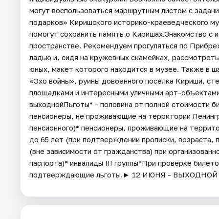
могут воспользоваться маршрутным листом с задани
подарков» Киришского историко-краеведческого му
помогут сохранить память о Киришах.Знакомство с 
пространстве. Рекомендуем прогуляться по Прибре
ладью и, сидя на кружевных скамейках, рассмотрет
юных, макет которого находится в музее. Также в 
«Эхо войны», руины довоенного поселка Кириши, сте
площадками и интересными уличными арт-объектами.
выходнойЛьготы* - половина от полной стоимости би
пенсионеры, не проживающие на территории Ленинг
пенсионного)* пенсионеры, проживающие на территор
до 65 лет (при подтверждении прописки, возраста, 
(вне зависимости от гражданства) при организованн
паспорта)* инвалиды III группы*При проверке биле
подтверждающие льготы.► 12 ИЮНЯ - ВЫХОДНОЙ