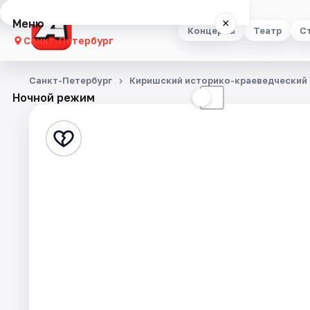
Меню
×
Концерты
Театр
С
Санкт-Петербург
Концерты
Санкт-Петербург
Киришский историко-краеведческий
Ночной режим
☀
☾
Театр
Стендап
Выставки
Квесты
Экскурсии
Спорт
События