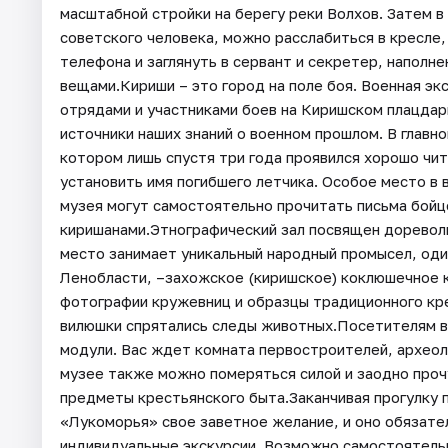
масштабной стройки на берегу реки Волхов. Затем в
советского человека, можно расслабиться в кресле
телефона и заглянуть в сервант и секретер, наполн
вещами.Кириши – это город на поле боя. Военная эк
отрядами и участниками боев на Киришском плацдарм
источники наших знаний о военном прошлом. В главн
котором лишь спустя три года проявился хорошо чи
установить имя погибшего летчика. Особое место в 
музея могут самостоятельно прочитать письма бойц
киришанами.Этнографический зал посвящен доревол
место занимает уникальный народный промысел, оди
Ленобласти, –захожское (киришское) коклюшечное 
фотографии кружевниц и образцы традиционного кре
вилюшки спрятались следы животных.Посетителям в
модули. Вас ждет комната первостроителей, археоло
музее также можно померяться силой и заодно проч
предметы крестьянского быта.Заканчивая прогулку 
«Лукоморья» свое заветное желание, и оно обязате
индивидуальные экскурсии. Возможно самостоятельн