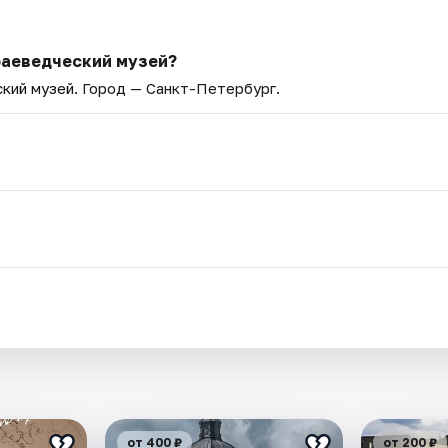
раеведческий музей?
кий музей
. Город — Санкт-Петербург.
.
от 400 ₽
от 200 ₽