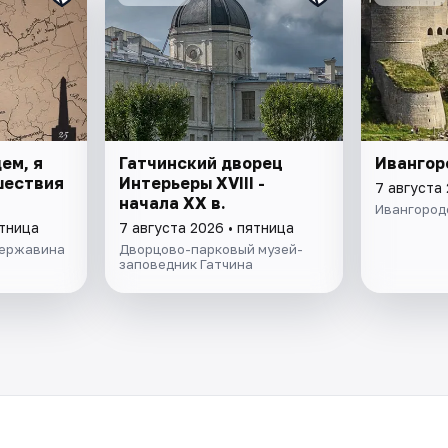
ем, я
Гатчинский дворец
Ивангор
ешествия
Интерьеры ХVIII -
7 августа 
начала ХХ в.
Ивангород
ятница
7 августа 2026 • пятница
Державина
Дворцово-парковый музей-
заповедник Гатчина