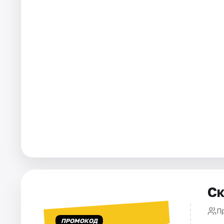
Города
Площадки
Артисты
Рейтинги
Ск
П
ПРОМОКОД