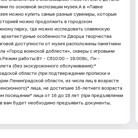
ями по основной экспозиции музея.А в «Лавке
зея можно купить самые разные сувениры, которые
историей можно продолжить в городском
жному парку, где можно исследовать славянскую
ь архитектурные особенности Дворца творчества
шаговой доступности от музея расположены памятники
ла «Город воинской доблести», скверы с игровыми
Режим работы:Вт - Сб10:00 – 18:00Вс, Пн -
лета (без экскурсионного обслуживания):*
радской области (при подтверждении прописки и
ии Ленинградской области, из числа лиц в возрасте
пенсионного)* лица, не достигшие 16-летнего возраста
ом посещении* лица от 16 до 18 лет (при предъявлении
тов вам будет необходимо предъявить документы,