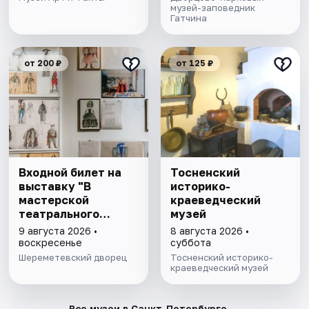
музей-заповедник
Гатчина
от 200 ₽
от 125 ₽
Входной билет на
Тосненский
выставку "В
историко-
мастерской
краеведческий
театрального
музей
художника"
9 августа 2026 •
8 августа 2026 •
воскресенье
суббота
Шереметевский дворец
Тосненский историко-
краеведческий музей
→
Все музеи в Санкт-Петербурге