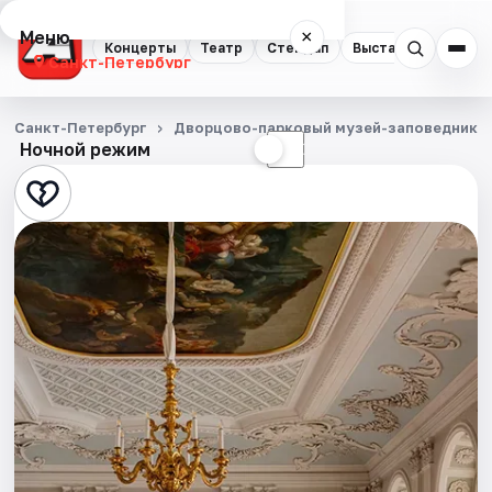
Меню
×
Концерты
Театр
Стендап
Выставки
Квест
Санкт-Петербург
Концерты
Санкт-Петербург
Дворцово-парковый музей-заповедник Г
Ночной режим
☀
☾
Театр
Стендап
Выставки
Квесты
Экскурсии
Спорт
События