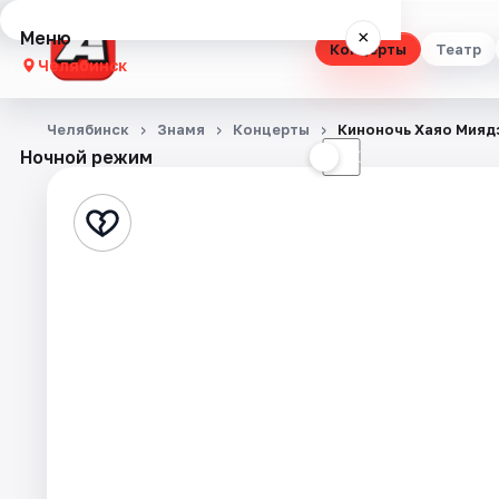
Меню
×
Концерты
Театр
Челябинск
Концерты
Челябинск
Знамя
Концерты
Киноночь Хаяо Мияд
Ночной режим
☀
☾
Театр
Стендап
Выставки
Квесты
Экскурсии
Спорт
События