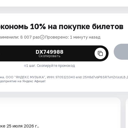
кономь 10% на покупке билетов
рименили: 8 007 раз
Проверено: 1 минуту назад
DX749988
Скопировать
1 шаг. Скопируйте промокод
ма. ООО "ЯНДЕКС МУЗЫКА", ИНН: 9705121040 erid: 25H8d7vbP8SRTvHZrUcdLB
ероприятие на Яндекс Афише!
е 25 июля 2026 г..