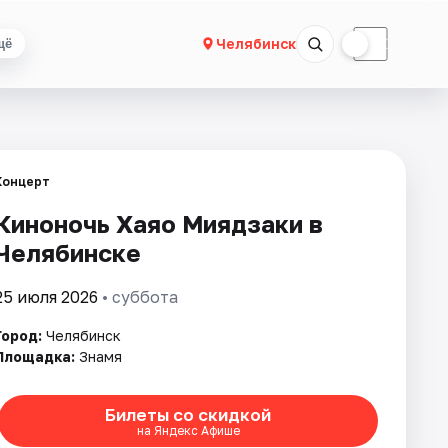
☀
☾
Челябинск
щё
Концерт
Киноночь Хаяо Миядзаки в
Челябинске
25 июля 2026
• суббота
Город:
Челябинск
Площадка:
Знамя
Билеты со скидкой
на Яндекс Афише