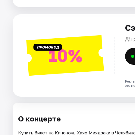
Города
Сэ
Площадки
П
Артисты
ПРОМОКОД
10%
Рейтинги
Рекла
это м
О концерте
Купить билет на Киноночь Хаяо Миядзаки в Челябинск