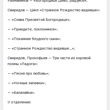
Рахманинов — «Богородице Дево, радуйся»;
Свиридов — Цикл «Странное Рождество видевше»:
— «Слава Пресвятой Богородице»;
— «Приидите, поклонимся»;
— «Покаяние блудного сына»;
— «Странное Рождество видевше...»;
Свиридов, Прокофьев — Три части из хоровой
поэмы «Ладога»:
— «Песня про любовь»;
— «Ночные запевки»;
— «Балалайка».
II отделение: