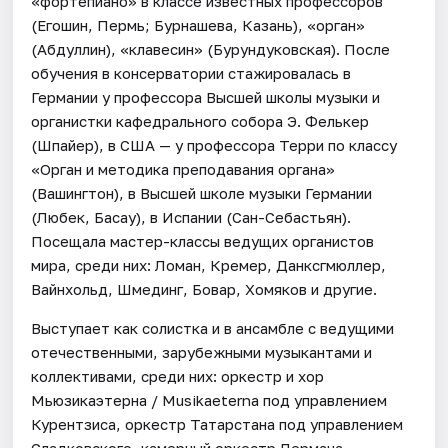
«фортепиано» в классе известных профессоров
(Егошин, Пермь; Бурнашева, Казань), «орган»
(Абдуллин), «клавесин» (Бурундуковская). После
обучения в консерватории стажировалась в
Германии у профессора Высшей школы музыки и
органистки кафедрального собора Э. Фелькер
(Шпайер), в США — у профессора Терри по классу
«Орган и методика преподавания органа»
(Вашингтон), в Высшей школе музыки Германии
(Любек, Басау), в Испании (Сан-Себастьян).
Посещала мастер-классы ведущих органистов
мира, среди них: Ломан, Кремер, Данксгмюллер,
Вайнхольд, Шмединг, Бовар, Хомяков и другие.
Выступает как солистка и в ансамбле с ведущими
отечественными, зарубежными музыкантами и
коллективами, среди них: оркестр и хор
Мьюзикаэтерна / Musikaeterna под управлением
Курентзиса, оркестр Татарстана под управлением
Сладковского, камерный оркестр Лермана