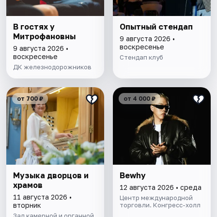
В гостях у
Опытный стендап
Митрофановны
9 августа 2026 •
воскресенье
9 августа 2026 •
воскресенье
Стендап клуб
ДК железнодорожников
от 700 ₽
от 4 000 ₽
Музыка дворцов и
Bewhy
храмов
12 августа 2026 • среда
11 августа 2026 •
Центр международной
вторник
торговли. Конгресс-холл
Зал камерной и органной