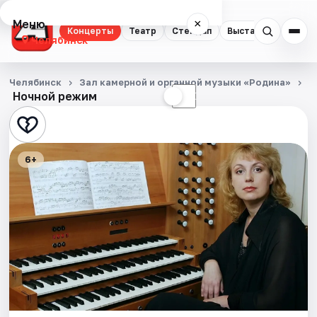
Меню
×
Концерты
Театр
Стендап
Выставки
Квест
Челябинск
Концерты
Челябинск
Зал камерной и органной музыки «Родина»
К
Ночной режим
☀
☾
Театр
Стендап
6+
Выставки
Квесты
Экскурсии
Спорт
События