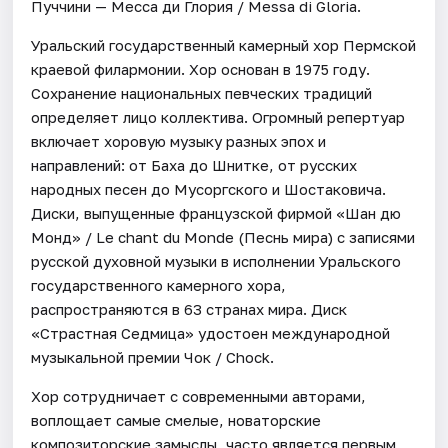
Пуччини — Месса ди Глория / Messa di Gloria.
Уральский государственный камерный хор Пермской
краевой филармонии. Хор основан в 1975 году.
Сохранение национальных певческих традиций
определяет лицо коллектива. Огромный репертуар
включает хоровую музыку разных эпох и
направлений: от Баха до Шнитке, от русских
народных песен до Мусоргского и Шостаковича.
Диски, выпущенные французской фирмой «Шан дю
Монд» / Le chant du Monde (Песнь мира) с записями
русской духовной музыки в исполнении Уральского
государственного камерного хора,
распространяются в 63 странах мира. Диск
«Страстная Седмица» удостоен международной
музыкальной премии Чок / Chock.
Хор сотрудничает с современными авторами,
воплощает самые смелые, новаторские
композиторские замыслы, часто является первым