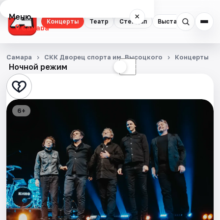
Меню
×
Концерты
Театр
Стендап
Выставки
Квест
Самара
Концерты
Самара
СКК Дворец спорта им. Высоцкого
Концерты
Ночной режим
☀
☾
Театр
Стендап
6+
Выставки
Квесты
Экскурсии
Спорт
События