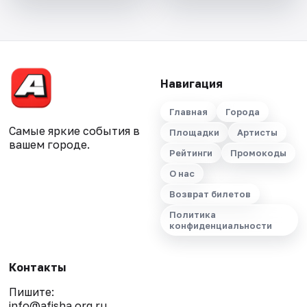
Навигация
Главная
Города
Самые яркие события в
Площадки
Артисты
вашем городе.
Рейтинги
Промокоды
О нас
Возврат билетов
Политика
конфиденциальности
Контакты
Пишите:
info@afisha.org.ru