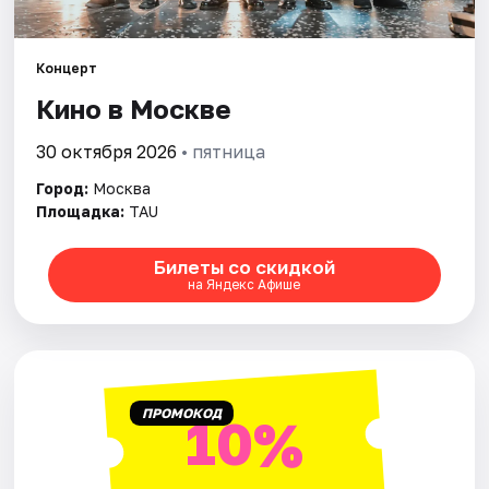
Города
Концерт
Кино в Москве
Площадки
30 октября 2026
• пятница
Артисты
Город:
Москва
Рейтинги
Площадка:
TAU
Билеты со скидкой
на Яндекс Афише
ПРОМОКОД
10%