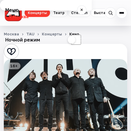
Меню
×
Концерты
Театр
Стендап
Выставки
Квест
Москва
Концерты
Москва
TAU
Концерты
Кино
Ночной режим
☀
☾
Театр
Стендап
16+
Выставки
Квесты
Экскурсии
Спорт
События