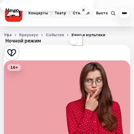
Меню
×
Концерты
Театр
Стендап
Выставки
Экску
Уфа
Концерты
Уфа
Браухаус
События
Кино и мультики
Ночной режим
☀
☾
Театр
Стендап
16+
Выставки
Экскурсии
Спорт
События