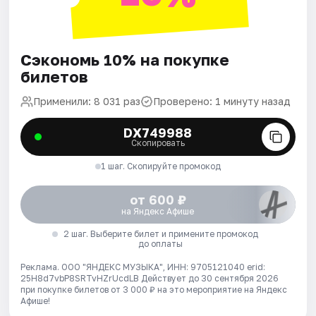
Сэкономь 10% на покупке
билетов
Применили: 8 031 раз
Проверено: 1 минуту назад
DX749988
Скопировать
1 шаг. Скопируйте промокод
от 600 ₽
на Яндекс Афише
2 шаг. Выберите билет и примените промокод
до оплаты
Реклама. ООО "ЯНДЕКС МУЗЫКА", ИНН: 9705121040 erid:
25H8d7vbP8SRTvHZrUcdLB
Действует до 30 сентября 2026
при покупке билетов от 3 000 ₽ на это мероприятие на Яндекс
Афише!