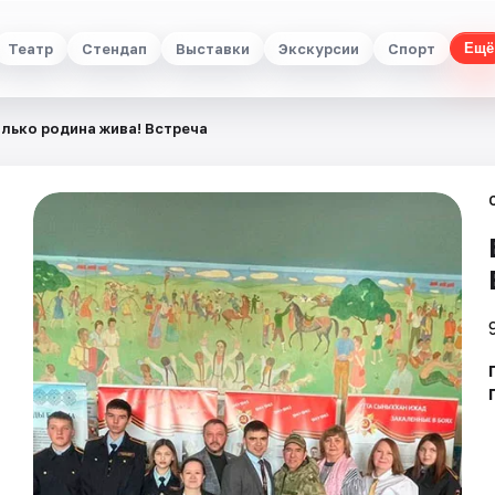
Театр
Стендап
Выставки
Экскурсии
Спорт
Ещё
лько родина жива! Встреча