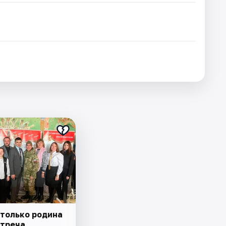
 только родина
стреча