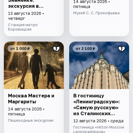
Знаменке:
14 августа 2026 •
экскурсия в
пятница
усадьбу
Музей С. С. Прокофьева
13 августа 2026 •
А.В.Каминской -
четверг
И.Е.Пономарева –
Станция метро
Г.М.Арафелова
Боровицкая
от 1 000 ₽
от 2 100 ₽
Москва Мастера и
В гостиницу
Маргариты
«Ленинградскую»:
«Самую русскую»
14 августа 2026 •
из Сталинских
пятница
Высоток
Пешеходные экскурсии
12 августа 2026 • среда
Гостиница «Hilton Moscow
Leningradskaya»