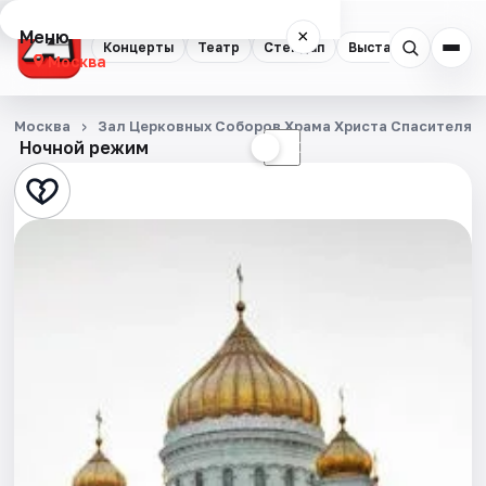
Меню
×
Концерты
Театр
Стендап
Выставки
Квест
Москва
Концерты
Москва
Зал Церковных Соборов Храма Христа Спасителя
Ночной режим
☀
☾
Театр
Стендап
Выставки
Квесты
Экскурсии
Спорт
События