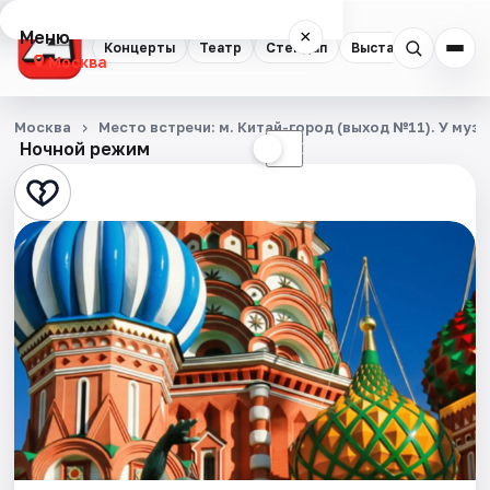
Меню
×
Концерты
Театр
Стендап
Выставки
Квест
Москва
Концерты
Москва
Место встречи: м. Китай-город (выход №11). У му
Ночной режим
☀
☾
Театр
Стендап
Выставки
Квесты
Экскурсии
Спорт
События