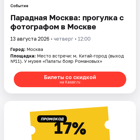
Событие
Парадная Москва: прогулка с
Города
фотографом в Москве
Площадки
13 августа 2026
• четверг • 12:00
Артисты
Город:
Москва
Площадка:
Место встречи: м. Китай-город (выход
Рейтинги
№11). У музея «Палаты бояр Романовых»
Билеты со скидкой
на Kassir.ru
ПРОМОКОД
17%