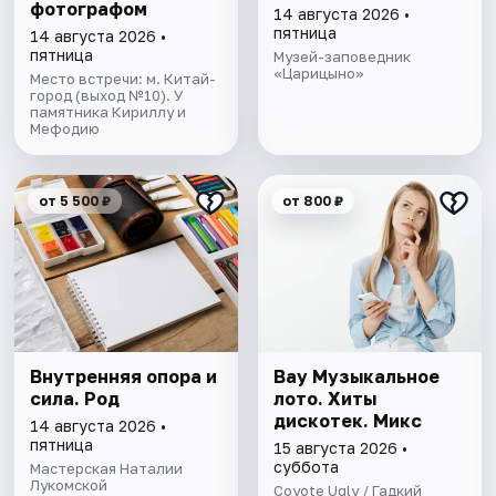
фотографом
14 августа 2026 •
пятница
14 августа 2026 •
пятница
Музей-заповедник
«Царицыно»
Место встречи: м. Китай-
город (выход №10). У
памятника Кириллу и
Мефодию
от 5 500 ₽
от 800 ₽
Внутренняя опора и
Вау Музыкальное
сила. Род
лото. Хиты
дискотек. Микс
14 августа 2026 •
пятница
15 августа 2026 •
суббота
Мастерская Наталии
Лукомской
Coyote Ugly / Гадкий