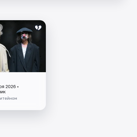
ря 2026 •
ник
Литейном