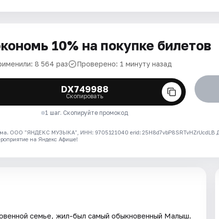
кономь 10% на покупке билетов
рименили: 8 564 раз
Проверено: 1 минуту назад
DX749988
Скопировать
1 шаг. Скопируйте промокод
ма. ООО "ЯНДЕКС МУЗЫКА", ИНН: 9705121040 erid: 25H8d7vbP8SRTvHZrUcdLB
ероприятие на Яндекс Афише!
новенной семье, жил-был самый обыкновенный Малыш.