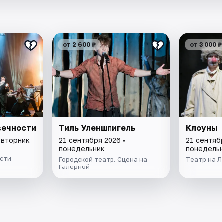
от 2 600 ₽
от 3 000 ₽
вечности
Тиль Уленшпигель
Клоуны
 вторник
21 сентября 2026 •
21 сентяб
понедельник
понедель
сти
Городской театр. Сцена на
Театр на 
Галерной