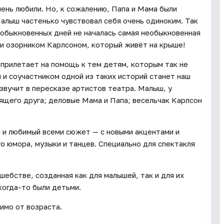
чень любили. Но, к сожалению, Папа и Мама были
Малыш частенько чувствовал себя очень одиноким. Так
х обыкновенных дней не началась самая необыкновенная
и озорником Карлсоном, который живёт на крыше!
 прилетает на помощь к тем детям, которым так не
 и соучастником одной из таких историй станет наш
звучит в пересказе артистов театра. Малыш, у
оящего друга; деловые Мама и Папа; весельчак Карлсон
 и любимый всеми сюжет — с новыми акцентами и
го юмора, музыки и танцев. Специально для спектакля
ебстве, созданная как для малышей, так и для их
когда-то были детьми.
имо от возраста.