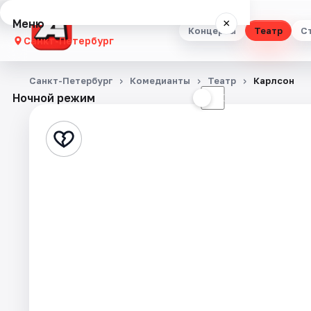
Меню
×
Концерты
Театр
С
Санкт-Петербург
Концерты
Санкт-Петербург
Комедианты
Театр
Карлсон
Ночной режим
☀
☾
Театр
Стендап
Выставки
Квесты
Экскурсии
Спорт
События