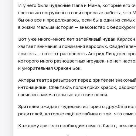
И у него были чудесные Папа и Мама, которые его о
настолько погружены в свои взрослые заботы, что 
бы оно всё и продолжалось, если бы в один из самы
в жизни Малыша история — знакомство с бедокуром 
Вот уже много-много лет затейливый чудак Карлсон
хватает внимания и понимания взрослых. Свидетелем
зритель — на этот раз повесть Астрид Линдгрен про
которого много разноцветных игрушек, но нет наст
и уморительная Фрекен Бок.
Актёры театра разыграют перед зрителем знакомый
интонациями. Спектакль полон ярких красок, озорно
написаны замечательные детские песни.
Зрителей ожидает чудесная история о дружбе и волш
родителей, которые ещё не забыли о том, что сами 
Каждому зрителю необходимо иметь билет, независ