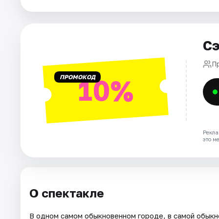
Города
Сэ
Площадки
П
Артисты
ПРОМОКОД
10%
Рейтинги
Рекла
это м
О спектакле
В одном самом обыкновенном городе, в самой обык