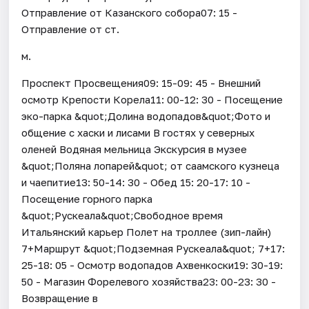
Отправление от Казанского собора07: 15 -
Отправление от ст.
м.
Проспект Просвещения09: 15-09: 45 - Внешний
осмотр Крепости Корела11: 00-12: 30 - Посещение
эко-парка &quot;Долина водопадов&quot;Фото и
общение с хаски и лисами В гостях у северных
оленей Водяная мельница Экскурсия в музее
&quot;Поляна лопарей&quot; от саамского кузнеца
и чаепитие13: 50-14: 30 - Обед 15: 20-17: 10 -
Посещение горного парка
&quot;Рускеала&quot;Свободное время
Итальянский карьер Полет на троллее (зип-лайн)
7+Маршрут &quot;Подземная Рускеала&quot; 7+17:
25-18: 05 - Осмотр водопадов Ахвенкоски19: 30-19:
50 - Магазин Форелевого хозяйства23: 00-23: 30 -
Возвращение в