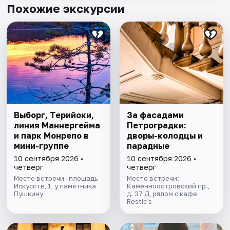
Похожие экскурсии
Выборг, Терийоки,
За фасадами
линия Маннергейма
Петроградки:
и парк Монрепо в
дворы-колодцы и
мини-группе
парадные
10 сентября 2026 •
10 сентября 2026 •
четверг
четверг
Место встречи- площадь
Место встречи:
Искусств, 1, у памятника
Каменноостровский пр.,
Пушкину
д. 37 Д, рядом с кафе
Rostic`s