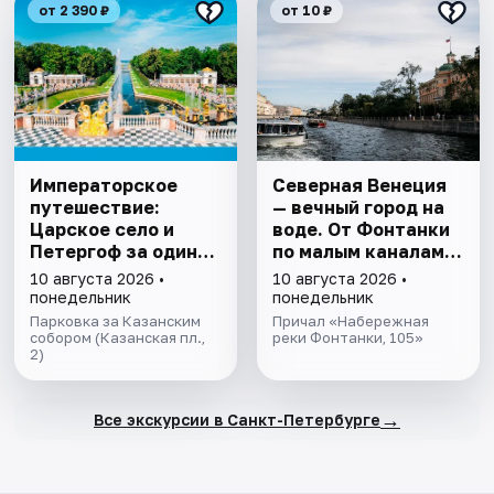
от 2 390 ₽
от 10 ₽
Императорское
Северная Венеция
путешествие:
— вечный город на
Царское село и
воде. От Фонтанки
Петергоф за один
по малым каналам
день
центра города
10 августа 2026 •
10 августа 2026 •
понедельник
понедельник
Парковка за Казанским
Причал «Набережная
собором (Казанская пл.,
реки Фонтанки, 105»
2)
→
Все экскурсии в Санкт-Петербурге