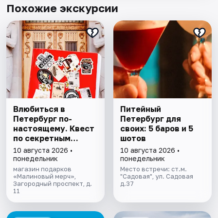
Похожие экскурсии
Влюбиться в
Питейный
Петербург по-
Петербург для
настоящему. Квест
своих: 5 баров и 5
по секретным
шотов
местам
10 августа 2026 •
10 августа 2026 •
понедельник
понедельник
магазин подарков
Место встречи: ст.м.
«Малиновый мерч»,
"Садовая", ул. Садовая
Загородный проспект, д.
д.37
11