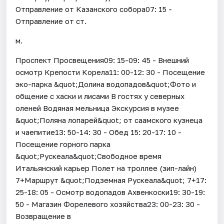
Отправление от Казанского собора07: 15 -
Отправление от ст.
м.
Проспект Просвещения09: 15-09: 45 - Внешний
осмотр Крепости Корела11: 00-12: 30 - Посещение
эко-парка &quot;Долина водопадов&quot;Фото и
общение с хаски и лисами В гостях у северных
оленей Водяная мельница Экскурсия в музее
&quot;Поляна лопарей&quot; от саамского кузнеца
и чаепитие13: 50-14: 30 - Обед 15: 20-17: 10 -
Посещение горного парка
&quot;Рускеала&quot;Свободное время
Итальянский карьер Полет на троллее (зип-лайн)
7+Маршрут &quot;Подземная Рускеала&quot; 7+17:
25-18: 05 - Осмотр водопадов Ахвенкоски19: 30-19:
50 - Магазин Форелевого хозяйства23: 00-23: 30 -
Возвращение в