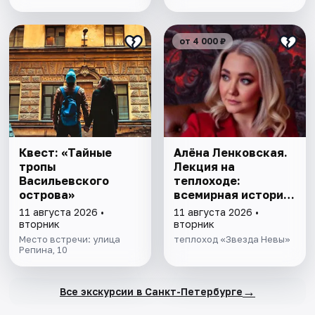
от 4 000 ₽
Квест: «Тайные
Алёна Ленковская.
тропы
Лекция на
Васильевского
теплоходе:
острова»
всемирная история
серийных убийств
11 августа 2026 •
11 августа 2026 •
вторник
вторник
Место встречи: улица
теплоход «Звезда Невы»
Репина, 10
→
Все экскурсии в Санкт-Петербурге