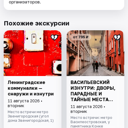
организаторов.
Похожие экскурсии
от 795 ₽
Ленинградские
ВАСИЛЬЕВСКИЙ
коммуналки —
ИЗНУТРИ: ДВОРЫ,
снаружи и изнутри
ПАРАДНЫЕ И
ТАЙНЫЕ МЕСТА
11 августа 2026 •
ОСТРОВА
вторник
11 августа 2026 •
вторник
Место встречи метро
Звенигородская (угол
Место встречи: метро
дома Звенигородская, 1)
Василеостровская, у
памятника Конке