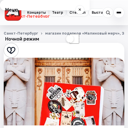
Меню
×
Концерты
Театр
Стендап
Выставки
Квест
Санкт-Петербург
Концерты
Санкт-Петербург
магазин подарков «Малиновый мерч», Заг
Ночной режим
☀
☾
Театр
Стендап
Выставки
Квесты
Экскурсии
Спорт
События