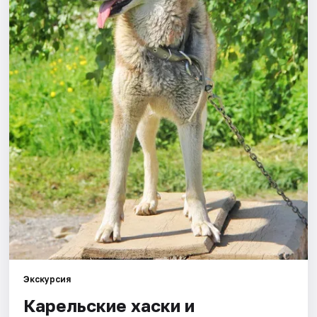
Города
Площадки
Артисты
Рейтинги
Экскурсия
Карельские хаски и