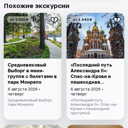
Похожие экскурсии
от 3 000 ₽
от 1 440 ₽
Cредневековый
«Последний путь
Выборг в мини-
Александра II»:
группе c билетами в
Спас-на-Крови и
парк Монрепо
пешеходная
прогулка
6 августа 2026 •
6 августа 2026 •
четверг
четверг
Средневековый Выборг,
«Последний путь
парк Монрепо
Александра II»: Спас-на-
Крови с пешеходной
прогулкой