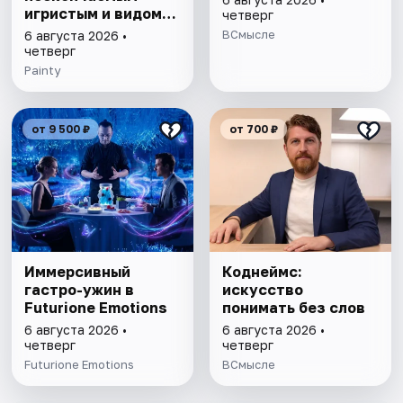
игристым и видом
четверг
на Театр им. Андрея
ВСмысле
6 августа 2026 •
Миронова
четверг
Painty
от 9 500 ₽
от 700 ₽
Иммерсивный
Коднеймс:
гастро-ужин в
искусство
Futurione Emotions
понимать без слов
6 августа 2026 •
6 августа 2026 •
четверг
четверг
Futurione Emotions
ВСмысле