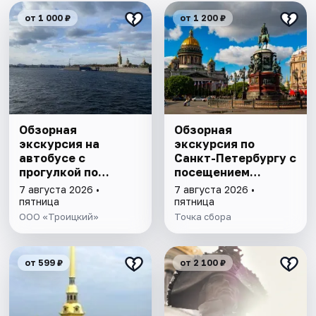
от 1 000 ₽
от 1 200 ₽
Обзорная
Обзорная
экскурсия на
экскурсия по
автобусе с
Санкт-Петербургу с
прогулкой по
посещением
Петропавловской
Исаакиевского
7 августа 2026 •
7 августа 2026 •
крепости
собора
пятница
пятница
ООО «Троицкий»
Точка сбора
от 599 ₽
от 2 100 ₽