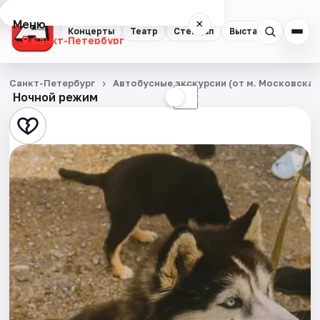
Меню
×
Концерты
Театр
Стендап
Выставки
Квест
Санкт-Петербург
Концерты
Санкт-Петербург
Автобусные экскурсии (от м. Московская
Ночной режим
☀
☾
Театр
Стендап
Выставки
Квесты
Экскурсии
Спорт
События