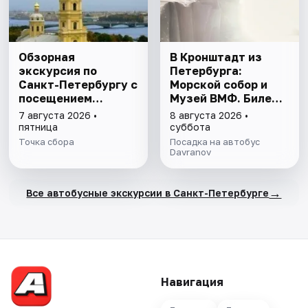
Обзорная
В Кронштадт из
экскурсия по
Петербурга:
Санкт-Петербургу с
Морской собор и
посещением
Музей ВМФ. Билеты
Петропавловской
включены
7 августа 2026 •
8 августа 2026 •
крепости
пятница
суббота
Точка сбора
Посадка на автобус
Davranov
→
Все автобусные экскурсии в Санкт-Петербурге
Навигация