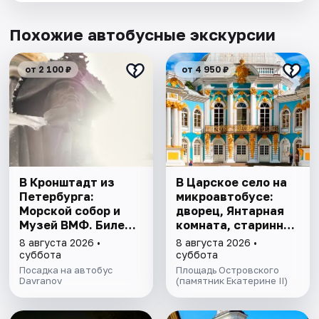
Похожие автобусные экскурсии
от 2 100 ₽
от 4 950 ₽
В Кронштадт из
В Царское село на
Петербурга:
микроавтобусе:
Морской собор и
дворец, Янтарная
Музей ВМФ. Билеты
комната, старинный
включены
парк
8 августа 2026 •
8 августа 2026 •
суббота
суббота
Посадка на автобус
Площадь Островского
Davranov
(памятник Екатерине II)