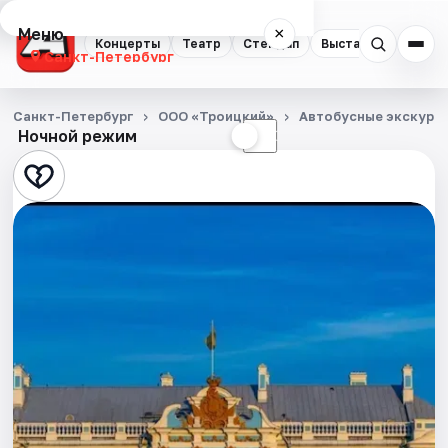
Меню
×
Концерты
Театр
Стендап
Выставки
Квест
Санкт-Петербург
Концерты
Санкт-Петербург
ООО «Троицкий»
Автобусные экскурс
Ночной режим
☀
☾
Театр
Стендап
Выставки
Квесты
Экскурсии
Спорт
События