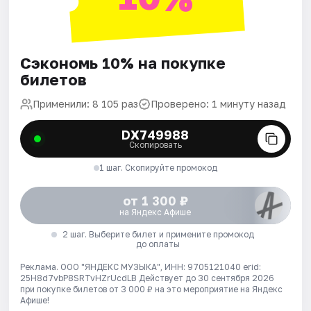
Сэкономь 10% на покупке
билетов
Применили: 8 105 раз
Проверено: 1 минуту назад
DX749988
Скопировать
1 шаг. Скопируйте промокод
от 1 300 ₽
на Яндекс Афише
2 шаг. Выберите билет и примените промокод
до оплаты
Реклама. ООО "ЯНДЕКС МУЗЫКА", ИНН: 9705121040 erid:
25H8d7vbP8SRTvHZrUcdLB
Действует до 30 сентября 2026
при покупке билетов от 3 000 ₽ на это мероприятие на Яндекс
Афише!