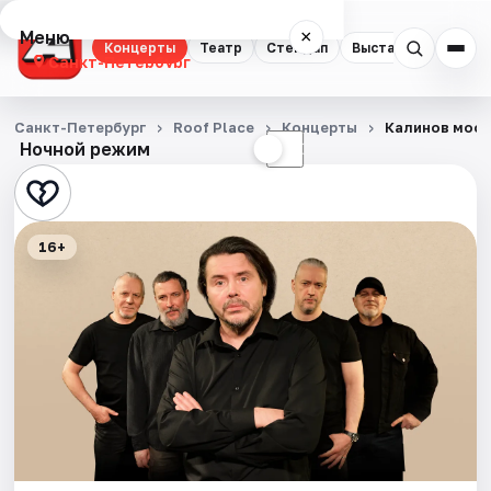
Меню
×
Концерты
Театр
Стендап
Выставки
Квест
Санкт-Петербург
Концерты
Санкт-Петербург
Roof Place
Концерты
Калинов мос
Ночной режим
☀
☾
Театр
Стендап
16+
Выставки
Квесты
Экскурсии
Спорт
События