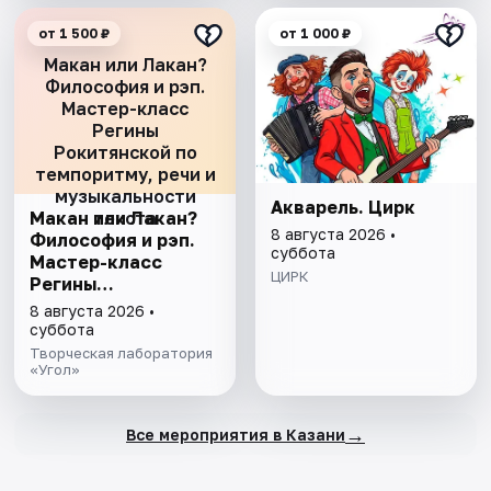
от 1 500 ₽
от 1 000 ₽
Макан или Лакан?
Философия и рэп.
Мастер-класс
Регины
Рокитянской по
темпоритму, речи и
музыкальности
Акварель. Цирк
Макан или Лакан?
текста
8 августа 2026 •
Философия и рэп.
суббота
Мастер-класс
ЦИРК
Регины
Рокитянской по
8 августа 2026 •
темпоритму, речи и
суббота
музыкальности
Творческая лаборатория
текста
«Угол»
→
Все мероприятия в Казани