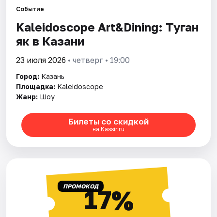
Событие
Kaleidoscope Art&Dining: Туган
Города
як в Казани
Площадки
23 июля 2026
• четверг • 19:00
Артисты
Город:
Казань
Площадка:
Kaleidoscope
Рейтинги
Жанр:
Шоу
Билеты со скидкой
на Kassir.ru
ПРОМОКОД
17%