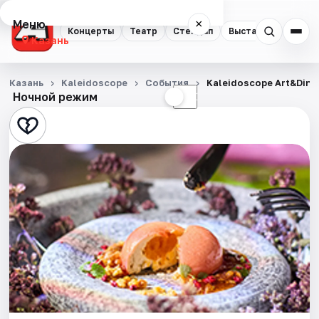
Меню
×
Концерты
Театр
Стендап
Выставки
Квест
Казань
Концерты
Казань
Kaleidoscope
События
Kaleidoscope Art&Dinin
Ночной режим
☀
☾
Театр
Стендап
Выставки
Квесты
Экскурсии
Спорт
События