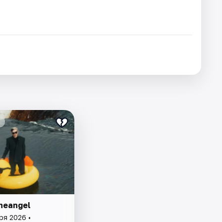
heangel
ря 2026 •