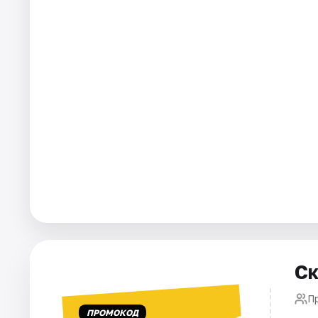
Города
Площадки
Артисты
Рейтинги
Ск
П
ПРОМОКОД