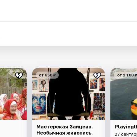
.
от 650 ₽
от 2 100 ₽
Мастерская Зайцева.
Playingt
Необычная живопись.
27 сентяб