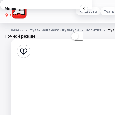
Меню
×
Концерты
Театр
Казань
Концерты
Казань
Музей Исламской Культуры
События
Муз
Ночной режим
☀
☾
Театр
Стендап
Выставки
Квесты
Экскурсии
Спорт
События