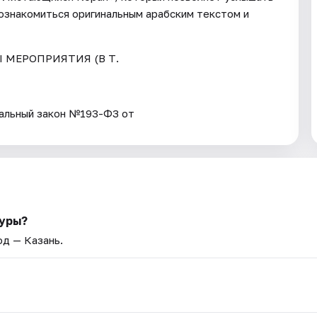
познакомиться оригинальным арабским текстом и
Ы МЕРОПРИЯТИЯ (В Т.
ьный закон №193-ФЗ от
туры?
од — Казань.