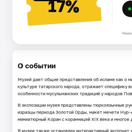
17%
Рекла
О событии
Музей дает общие представления об исламе как о ми
культуре татарского народа, отражает специфику во
особенности мусульманских традиций у народов По
В экспозиции музея представлены тюркоязычные рук
изразцы периода Золотой Орды, макет мечети Нур-А
миниатюрный Коран с коранницей XIX века и многое 
В музее также установлен интерактивный экспонат