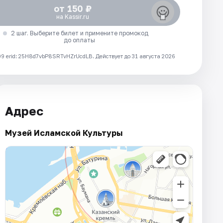
от 150 ₽
на Kassir.ru
2 шаг. Выберите билет и примените промокод
до оплаты
 erid: 25H8d7vbP8SRTvHZrUcdLB.
Действует до 31 августа 2026
Адрес
Музей Исламской Культуры