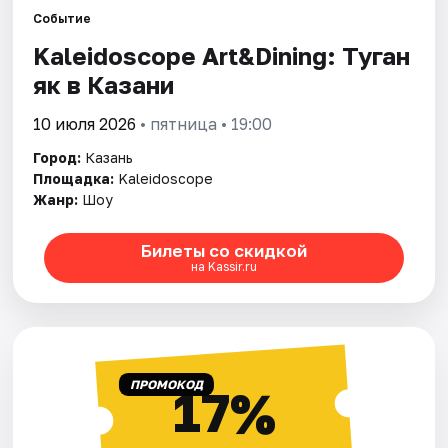
Событие
Kaleidoscope Art&Dining: Туган
Города
як в Казани
Площадки
10 июля 2026
• пятница • 19:00
Артисты
Город:
Казань
Площадка:
Kaleidoscope
Рейтинги
Жанр:
Шоу
Билеты со скидкой
на Kassir.ru
ПРОМОКОД
17%