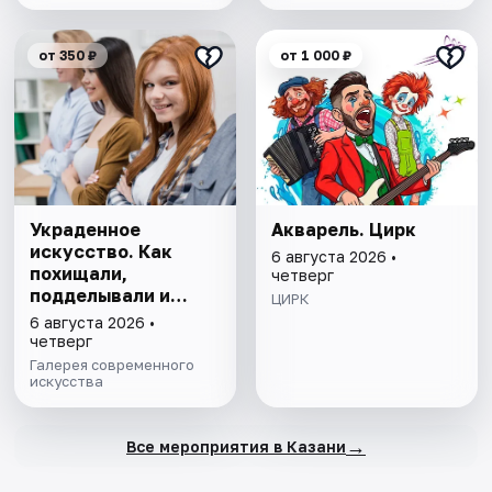
от 350 ₽
от 1 000 ₽
Украденное
Акварель. Цирк
искусство. Как
6 августа 2026 •
похищали,
четверг
подделывали и
ЦИРК
уничтожали
6 августа 2026 •
великие шедевры
четверг
Галерея современного
искусства
→
Все мероприятия в Казани