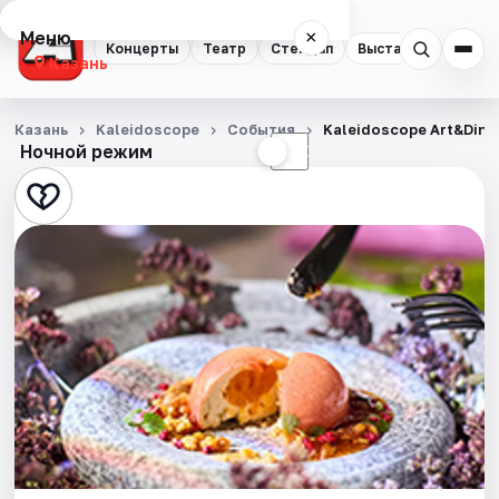
Меню
×
Концерты
Театр
Стендап
Выставки
Квест
Казань
Концерты
Казань
Kaleidoscope
События
Kaleidoscope Art&Dinin
Ночной режим
☀
☾
Театр
Стендап
Выставки
Квесты
Экскурсии
Спорт
События