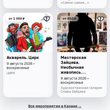
«Самое-самое...»
от 1 000 ₽
от 650 ₽
Акварель. Цирк
Мастерская
Зайцева.
9 августа 2026 •
Необычная
воскресенье
живопись.
ЦИРК
Необычная графика
9 августа 2026 •
воскресенье
Художественная галерея
Славы Зайцева
→
Все мероприятия в Казани