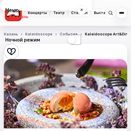
Меню
×
Концерты
Театр
Стендап
Выставки
Квест
Казань
Концерты
Казань
Kaleidoscope
События
Kaleidoscope Art&Dinin
Ночной режим
☀
☾
Театр
Стендап
Выставки
Квесты
Экскурсии
Спорт
События