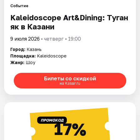
Событие
Kaleidoscope Art&Dining: Туган
Города
як в Казани
Площадки
9 июля 2026
• четверг • 19:00
Артисты
Город:
Казань
Площадка:
Kaleidoscope
Рейтинги
Жанр:
Шоу
Билеты со скидкой
на Kassir.ru
ПРОМОКОД
17%