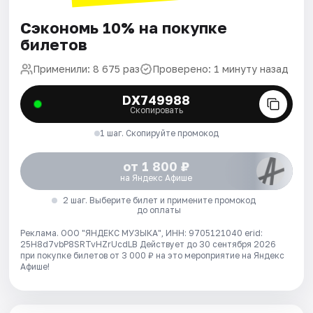
Сэкономь 10% на покупке
билетов
Применили: 8 675 раз
Проверено: 1 минуту назад
DX749988
Скопировать
1 шаг. Скопируйте промокод
от 1 800 ₽
на Яндекс Афише
2 шаг. Выберите билет и примените промокод
до оплаты
Реклама. ООО "ЯНДЕКС МУЗЫКА", ИНН: 9705121040 erid:
25H8d7vbP8SRTvHZrUcdLB
Действует до 30 сентября 2026
при покупке билетов от 3 000 ₽ на это мероприятие на Яндекс
Афише!