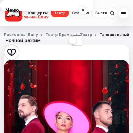
Меню
×
Концерты
Театр
Стендап
Выставки
Квест
Ростов-на-Дону
Концерты
Ростов-на-Дону
Театр Драмы
Театр
Танцевальный м
Ночной режим
☀
☾
Театр
Стендап
Выставки
Квесты
Экскурсии
Спорт
События