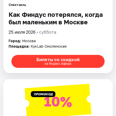
Спектакль
Как Финдус потерялся, когда
Города
был маленьким в Москве
Площадки
25 июля 2026
• суббота
Артисты
Город:
Москва
Площадка:
КукLab Смоленская
Рейтинги
Билеты со скидкой
на Яндекс Афише
ПРОМОКОД
10%