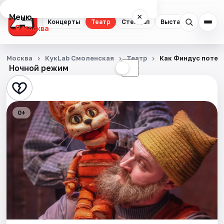
Меню
×
Концерты
Театр
Стендап
Выставки
Квест
Москва
Концерты
Москва
КукLab Смоленская
Театр
Как Финдус потер
Ночной режим
☀
☾
Театр
Стендап
0+
Выставки
Квесты
Экскурсии
Спорт
События