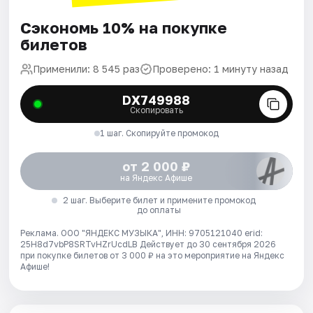
Сэкономь 10% на покупке
билетов
Применили: 8 545 раз
Проверено: 1 минуту назад
DX749988
Скопировать
1 шаг. Скопируйте промокод
от 2 000 ₽
на Яндекс Афише
2 шаг. Выберите билет и примените промокод
до оплаты
Реклама. ООО "ЯНДЕКС МУЗЫКА", ИНН: 9705121040 erid:
25H8d7vbP8SRTvHZrUcdLB
Действует до 30 сентября 2026
при покупке билетов от 3 000 ₽ на это мероприятие на Яндекс
Афише!