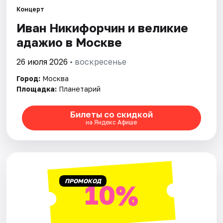
Концерт
Иван Никифорчин и великие
Города
адажио в Москве
Площадки
26 июля 2026
• воскресенье
Артисты
Город:
Москва
Площадка:
Планетарий
Рейтинги
Билеты со скидкой
на Яндекс Афише
ПРОМОКОД
10%