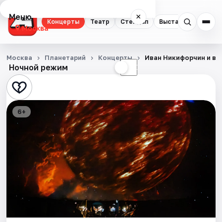
Меню
×
Концерты
Театр
Стендап
Выставки
Квест
Москва
Концерты
Москва
Планетарий
Концерты
Иван Никифорчин и ве
Ночной режим
☀
☾
Театр
Стендап
6+
Выставки
Квесты
Экскурсии
Спорт
События