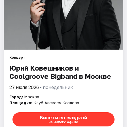
Города
Площадки
Артисты
Рейтинги
Концерт
Юрий Ковешников и
Coolgroove Bigband в Москве
27 июля 2026
• понедельник
Город:
Москва
Площадка:
Клуб Алексея Козлова
Билеты со скидкой
на Яндекс Афише