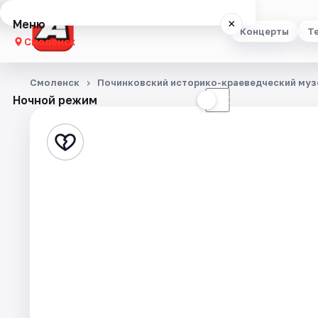
Меню
×
Концерты
Т
Смоленск
Концерты
Смоленск
Починковский историко-краеведческий муз
Ночной режим
☀
☾
Театр
Стендап
Выставки
Экскурсии
Спорт
События