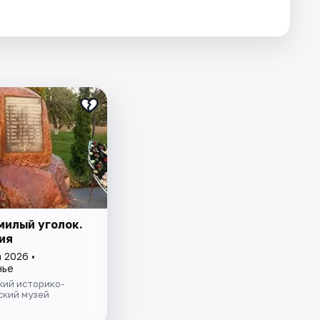
милый уголок.
ия
 2026 •
нье
кий историко-
ский музей