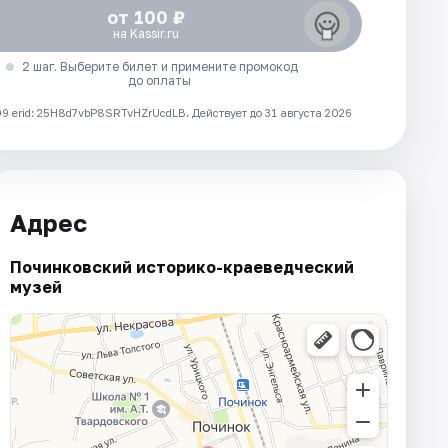
от 100 ₽
на Kassir.ru
2 шаг. Выберите билет и примените промокод
до оплаты
 erid: 25H8d7vbP8SRTvHZrUcdLB.
Действует до 31 августа 2026
Адрес
Починковский историко-краеведческий
музей