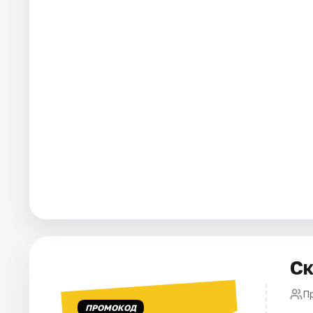
Города
Площадки
Артисты
Рейтинги
Ск
П
ПРОМОКОД