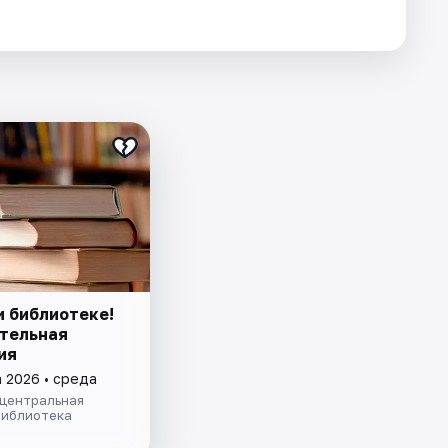
и библиотеке!
тельная
ия
а 2026 • среда
 центральная
библиотека