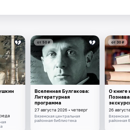
.
от 50 ₽
от 30 ₽
Пушкин
Вселенная Булгакова:
О книге 
Литературная
Познава
программа
экскурс
27 августа 2026 • четверг
26 август
среда
Вяземская центральная
Вяземская
районная библиотека
районная 
ная
ка