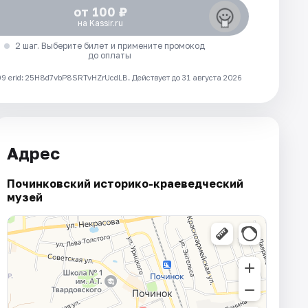
от 100 ₽
на Kassir.ru
2 шаг. Выберите билет и примените промокод
до оплаты
 erid: 25H8d7vbP8SRTvHZrUcdLB.
Действует до 31 августа 2026
Адрес
Починковский историко-краеведческий
музей