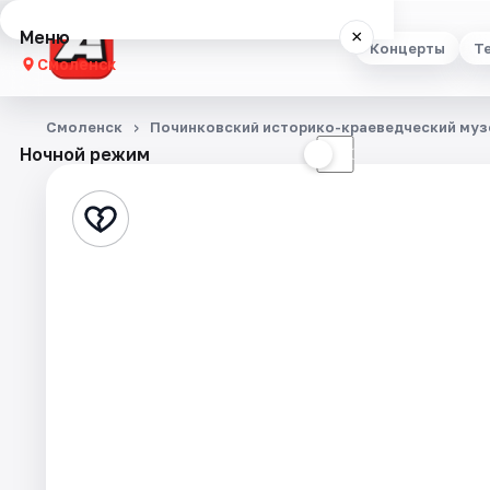
Меню
×
Концерты
Т
Смоленск
Концерты
Смоленск
Починковский историко-краеведческий муз
Ночной режим
☀
☾
Театр
Стендап
Выставки
Экскурсии
Спорт
События