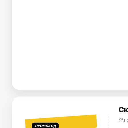
Города
Площадки
Артисты
Рейтинги
Ск
П
ПРОМОКОД