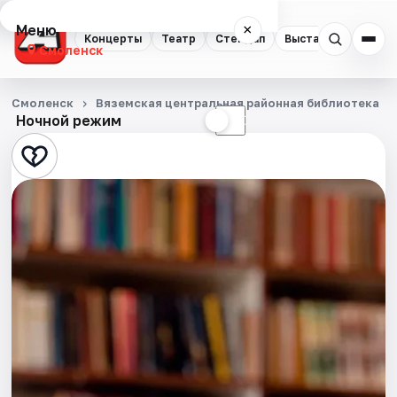
Меню
×
Концерты
Театр
Стендап
Выставки
Экску
Смоленск
Концерты
Смоленск
Вяземская центральная районная библиотека
Ночной режим
☀
☾
Театр
Стендап
Выставки
Экскурсии
Спорт
События