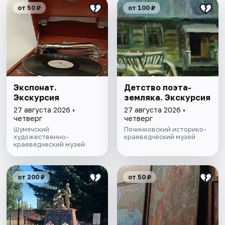
от 50 ₽
от 100 ₽
Экспонат.
Детство поэта-
Экскурсия
земляка. Экскурсия
27 августа 2026 •
27 августа 2026 •
четверг
четверг
Шумячский
Починковский историко-
художественно-
краеведческий музей
краеведческий музей
от 200 ₽
от 50 ₽