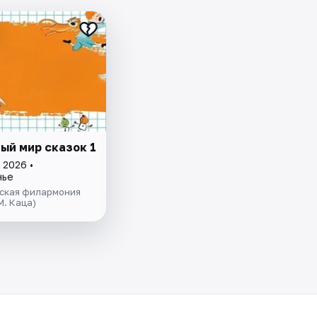
ый мир сказок 1
 2026 •
нье
ская филармония
М. Каца)