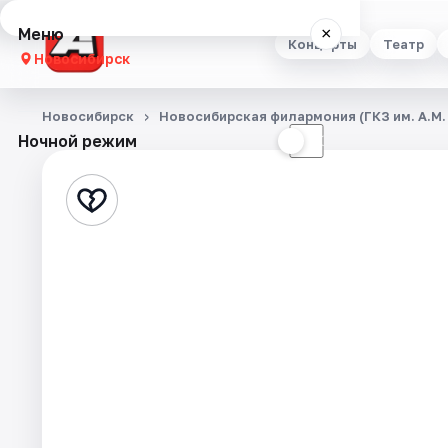
Меню
×
Концерты
Театр
Новосибирск
Концерты
Новосибирск
Новосибирская филармония (ГКЗ им. А.М.
Ночной режим
☀
☾
Театр
Стендап
Выставки
Квесты
Экскурсии
Спорт
События