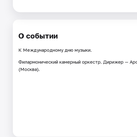
Города
Площадки
О событии
Артисты
К Международному дню музыки.
Рейтинги
Филармонический камерный оркестр. Дирижер — Ар
(Москва).