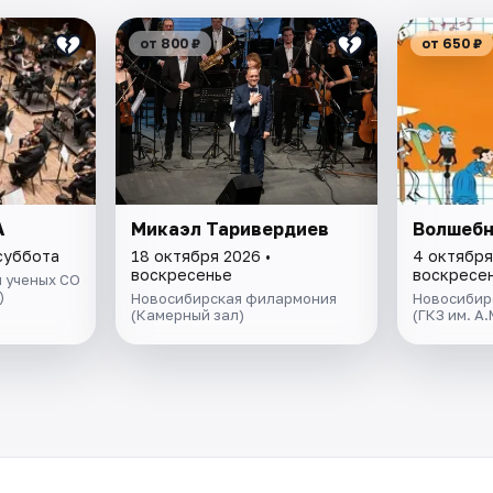
от 800 ₽
от 650 ₽
А
Микаэл Таривердиев
Волшебн
 суббота
18 октября 2026 •
4 октября
воскресенье
воскресе
 ученых СО
)
Новосибирская филармония
Новосибир
(Камерный зал)
(ГКЗ им. А.