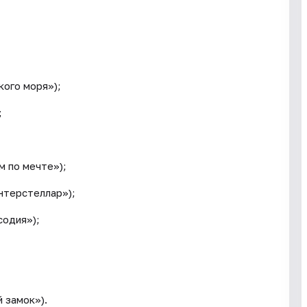
кого моря»);
;
м по мечте»);
нтерстеллар»);
содия»);
й замок»).