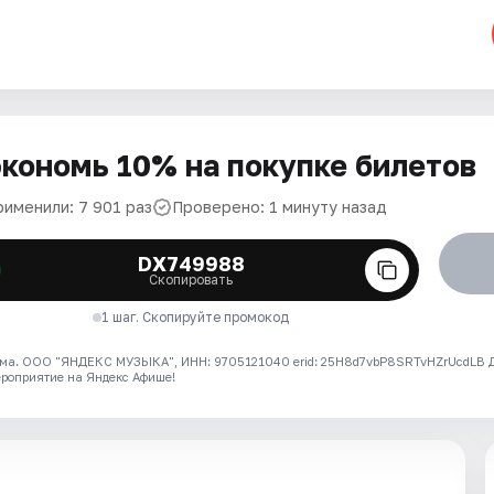
кономь 10% на покупке билетов
рименили: 7 901 раз
Проверено: 1 минуту назад
DX749988
Скопировать
1 шаг. Скопируйте промокод
ма. ООО "ЯНДЕКС МУЗЫКА", ИНН: 9705121040 erid: 25H8d7vbP8SRTvHZrUcdLB
ероприятие на Яндекс Афише!