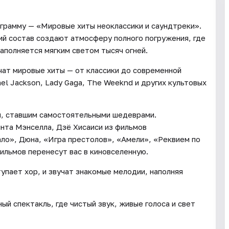
ограмму — «Мировые хиты неоклассики и саундтреки».
ий состав создают атмосферу полного погружения, где
аполняется мягким светом тысяч огней.
чат мировые хиты — от классики до современной
ael Jackson, Lady Gaga, The Weeknd и других культовых
м, ставшим самостоятельными шедеврами.
нта Мэнселла, Дзё Хисаиси из фильмов
ло», Дюна, «Игра престолов», «Амели», «Реквием по
ильмов перенесут вас в киновселенную.
тупает хор, и звучат знакомые мелодии, наполняя
ый спектакль, где чистый звук, живые голоса и свет