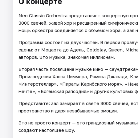
О концерте
Neo Classic Orchestra представляет концертную пр
3000 свечей, живой хор и расширенный симфоническ
мощь оркестра соединяется с объёмом хора, а зал н
Программа состоит из двух частей. В первой прозву
сцены: от Моцарта до Адель, Coldplay, Queen, Mich
авторов. Это музыка, знакомая миллионам.
Вторая часть посвящена музыке кино — саундтрека
Произведения Ханса Циммера, Рамина Джавади, Кли
«Интерстеллар», «Пираты Карибского моря», «Нача
мечте», «Богемская рапсодия» и других культовых ф
Представьте: зал замирает в свете 3000 свечей, вс
пространство и даря незабываемые эмоции.
Это не просто концерт — это грандиозный музыкальн
создают настоящее шоу.