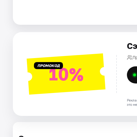
Города
Площадки
Сэ
Артисты
П
Рейтинги
ПРОМОКОД
10%
Рекла
это м