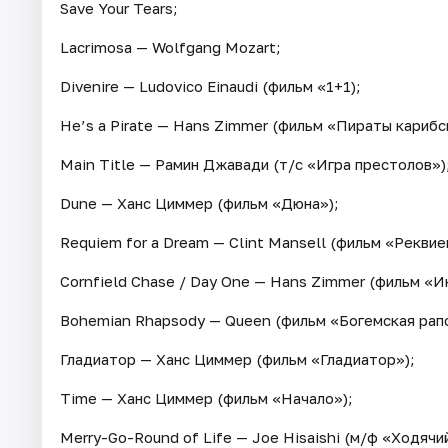
Save Your Tears;
Lacrimosa — Wolfgang Mozart;
Divenire — Ludovico Einaudi (фильм «1+1);
He’s a Pirate — Hans Zimmer (фильм «Пираты карибс
Main Title — Рамин Джавади (т/с «Игра престолов»)
Dune — Ханс Циммер (фильм «Дюна»);
Requiem for a Dream — Clint Mansell (фильм «Реквие
Cornfield Chase / Day One — Hans Zimmer (фильм «И
Bohemian Rhapsody — Queen (фильм «Богемская рап
Гладиатор — Ханс Циммер (фильм «Гладиатор»);
Time — Ханс Циммер (фильм «Начало»);
Merry-Go-Round of Life — Joe Hisaishi (м/ф «Ходячи