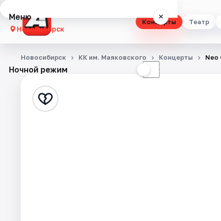
Меню
×
Концерты
Театр
Новосибирск
Концерты
Новосибирск
КК им. Маяковского
Концерты
Neo 
Ночной режим
☀
☾
Театр
Стендап
Выставки
Квесты
Экскурсии
Спорт
События