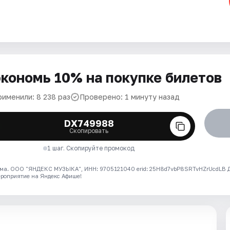
кономь 10% на покупке билетов
рименили: 8 238 раз
Проверено: 1 минуту назад
DX749988
Скопировать
1 шаг. Скопируйте промокод
ма. ООО "ЯНДЕКС МУЗЫКА", ИНН: 9705121040 erid: 25H8d7vbP8SRTvHZrUcdLB
ероприятие на Яндекс Афише!