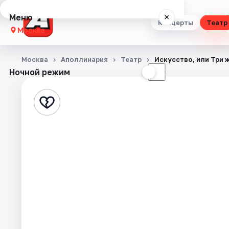
Меню
×
Концерты
Театр
Москва
Концерты
Москва
Аполлинария
Театр
Искусство, или Три 
Ночной режим
☀
☾
Театр
Стендап
Выставки
Квесты
Экскурсии
Спорт
События