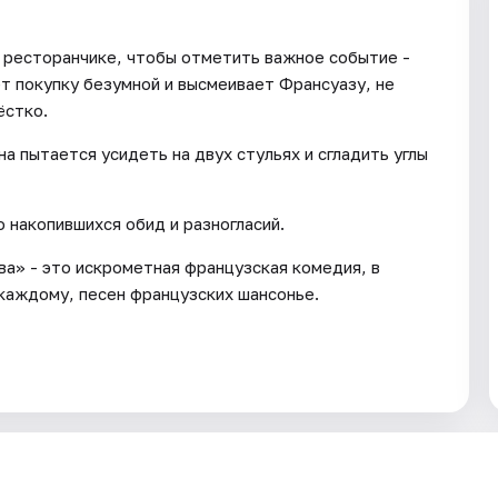
в ресторанчике, чтобы отметить важное событие -
т покупку безумной и высмеивает Франсуазу, не
ёстко.
а пытается усидеть на двух стульях и сгладить углы
 накопившихся обид и разногласий.
ва» - это искрометная французская комедия, в
каждому, песен французских шансонье.