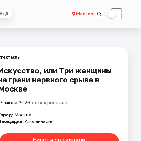
☀
☾
Москва
Ещё
Спектакль
Искусство, или Три женщины
на грани нервного срыва в
Москве
19 июля 2026
• воскресенье
Город:
Москва
Площадка:
Аполлинария
Билеты со скидкой