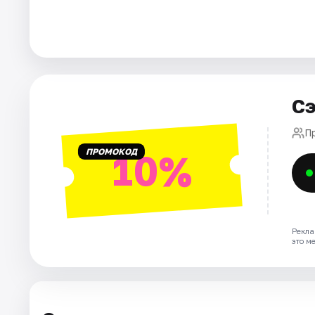
Города
Площадки
Сэ
Артисты
П
Рейтинги
ПРОМОКОД
10%
Рекла
это м