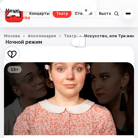
Меню
×
Концерты
Театр
Стендап
Выставки
Квест
Москва
Концерты
Москва
Аполлинария
Театр
Искусство, или Три женщ
Ночной режим
☀
☾
Театр
Стендап
16+
Выставки
Квесты
Экскурсии
Спорт
События