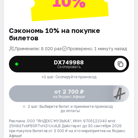
10%
Сэкономь 10% на покупке
билетов
Применили: 8 020 раз
Проверено: 1 минуту назад
DX749988
Скопировать
1 шаг. Скопируйте промокод
от 2 700 ₽
на Яндекс Афише
2 шаг. Выберите билет и примените промокод
до оплаты
Реклама. ООО "ЯНДЕКС МУЗЫКА", ИНН: 9705121040 erid:
25H8d7vbP8SRTvHZrUcdLB
Действует до 30 сентября 2026
при покупке билетов от 3 000 ₽ на это мероприятие на Яндекс
Афише!