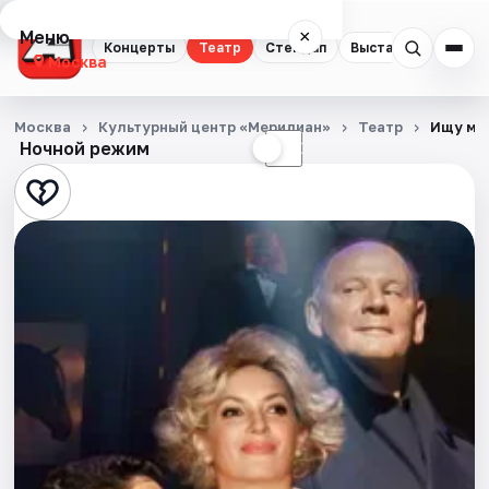
Меню
×
Концерты
Театр
Стендап
Выставки
Квест
Москва
Концерты
Москва
Культурный центр «Меридиан»
Театр
Ищу му
Ночной режим
☀
☾
Театр
Стендап
Выставки
Квесты
Экскурсии
Спорт
События