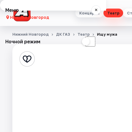
Меню
×
Концерты
Театр
Ст
Нижний Новгород
Концерты
Нижний Новгород
ДК ГАЗ
Театр
Ищу мужа
Ночной режим
☀
☾
Театр
Стендап
Выставки
Квесты
Экскурсии
Спорт
События