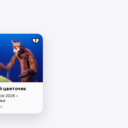
й цветочек
ря 2026 •
нье
ол