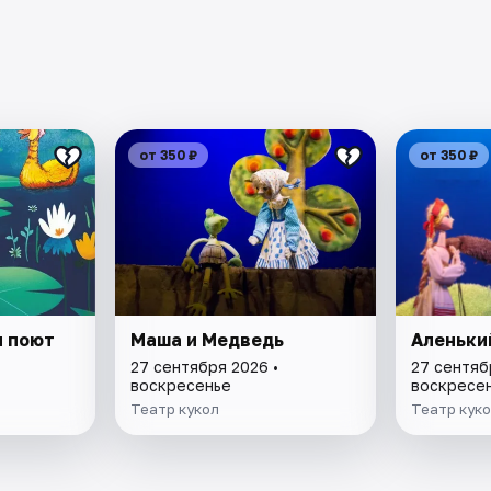
от 350 ₽
от 350 ₽
и поют
Маша и Медведь
Аленьки
27 сентября 2026 •
27 сентяб
воскресенье
воскресе
Театр кукол
Театр кук