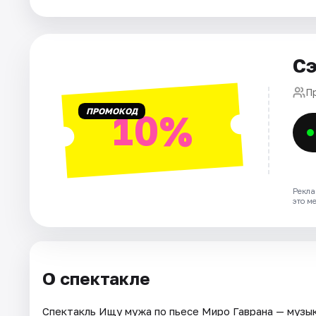
Города
Сэ
Площадки
П
Артисты
ПРОМОКОД
10%
Рейтинги
Рекла
это м
О спектакле
Спектакль Ищу мужа по пьесе Миро Гаврана — музык