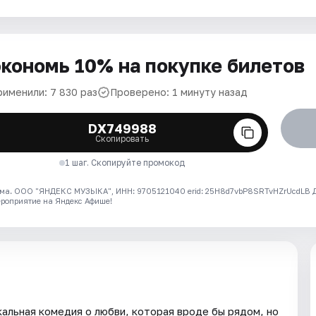
кономь 10% на покупке билетов
рименили: 7 830 раз
Проверено: 1 минуту назад
DX749988
Скопировать
1 шаг. Скопируйте промокод
ма. ООО "ЯНДЕКС МУЗЫКА", ИНН: 9705121040 erid: 25H8d7vbP8SRTvHZrUcdLB
ероприятие на Яндекс Афише!
альная комедия о любви, которая вроде бы рядом, но