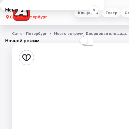
Меню
×
Концерты
Театр
С
Санкт-Петербург
Концерты
Санкт-Петербург
Место встречи: Дворцовая площадь
Ночной режим
☀
☾
Театр
Стендап
Выставки
Квесты
Экскурсии
Спорт
События