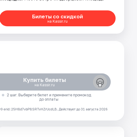
Билеты со скидкой
на Kassir.ru
Купить билеты
на Kassir.ru
2 шаг. Выберите билет и примените промокод
до оплаты
 erid: 25H8d7vbP8SRTvHZrUcdLB.
Действует до 31 августа 2026