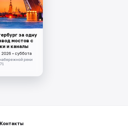
тербург за одну
звод мостов с
ки и каналы
а 2026 • суббота
 набережной реки
71
Контакты