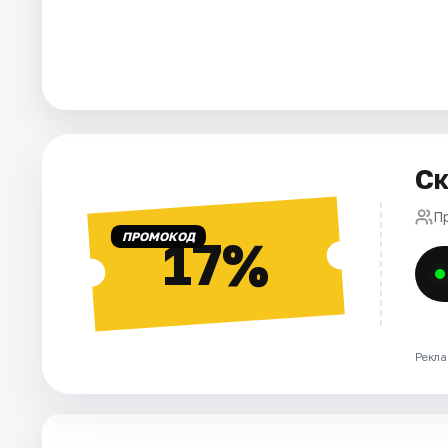
Города
Площадки
Артисты
Ск
Рейтинги
П
ПРОМОКОД
17%
Рекла