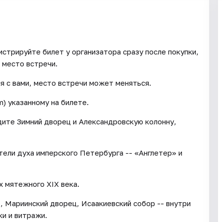
истрируйте билет у организатора сразу после покупки,
 место встречи.
я с вами, место встречи может меняться.
m) указанному на билете.
дите Зимний дворец и Александровскую колонну,
тели духа имперского Петербурга -- «Англетер» и
х мятежного XIX века.
, Мариинский дворец, Исаакиевский собор -- внутри
и и витражи.