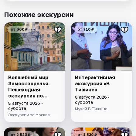
Похожие экскурсии
от 660 ₽
от 710 ₽
Волшебный мир
Интерактивная
Замоскворечья.
экскурсия «В
Пешеходная
Тишине»
экскурсия по
8 августа 2026 •
Москве
суббота
8 августа 2026 •
суббота
Музей В Тишине
Экскурсии по Москве
от 2 520 ₽
от 1 530 ₽