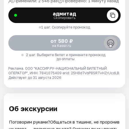
Применили: 2 546 раз
Проверено: 1 минуту назад
адмитад
Скопировать
1 шаг. Скопируйте промокод
от 580 ₽
на Kassir.ru
2 шаг. Выберите билет и примените промокод
до оплаты
Реклама. ООО "КАССИР.РУ-НАЦИОНАЛЬНЫЙ БИЛЕТНЫЙ
ОПЕРАТОР", ИНН: 7841075409 erid: 25H8d7vbP8SRTvHZrUcdLB.
Действует до 31 августа 2026
Об экскурсии
Поговорим руками?Общаться в тишине, не проронив
ни слова, — возможно ли это? Сможем ли мы понять