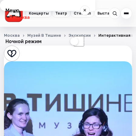
Меню
×
Концерты
Театр
Стендап
Выставки
Квест
Москва
Концерты
Москва
Музей В Тишине
Экскурсии
Интерактивная э
Ночной режим
☀
☾
Театр
Стендап
Выставки
Квесты
Экскурсии
Спорт
События