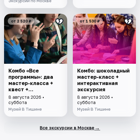
Экскурсии по Москве
от 2 520 ₽
от 1 530 ₽
Комбо «Все
Комбо: шоколадный
программы»: два
мастер-класс +
мастер-класса +
интерактивная
квест +
экскурсия
интерактивная
8 августа 2026 •
8 августа 2026 •
экскурсия
суббота
суббота
Музей В Тишине
Музей В Тишине
→
Все экскурсии в Москве