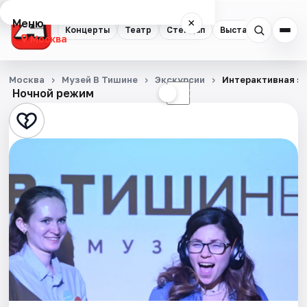
Меню
×
Концерты
Театр
Стендап
Выставки
Квест
Москва
Концерты
Москва
Музей В Тишине
Экскурсии
Интерактивная э
Ночной режим
☀
☾
Театр
Стендап
Выставки
Квесты
Экскурсии
Спорт
События