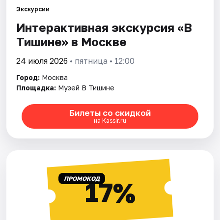
Экскурсии
Интерактивная экскурсия «В
Города
Тишине» в Москве
Площадки
24 июля 2026
• пятница • 12:00
Артисты
Город:
Москва
Площадка:
Музей В Тишине
Рейтинги
Билеты со скидкой
на Kassir.ru
ПРОМОКОД
17%