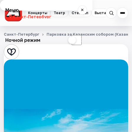
Меню
×
Концерты
Театр
Стендап
Выставки
Квест
Санкт-Петербург
Концерты
Санкт-Петербург
Парковка за Казанским собором (Казанска
Ночной режим
☀
☾
Театр
Стендап
Выставки
Квесты
Экскурсии
Спорт
События