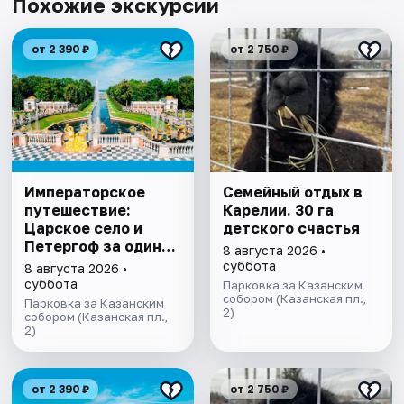
Похожие экскурсии
от 2 390 ₽
от 2 750 ₽
Императорское
Семейный отдых в
путешествие:
Карелии. 30 га
Царское село и
детского счастья
Петергоф за один
8 августа 2026 •
день
суббота
8 августа 2026 •
суббота
Парковка за Казанским
собором (Казанская пл.,
Парковка за Казанским
2)
собором (Казанская пл.,
2)
от 2 390 ₽
от 2 750 ₽