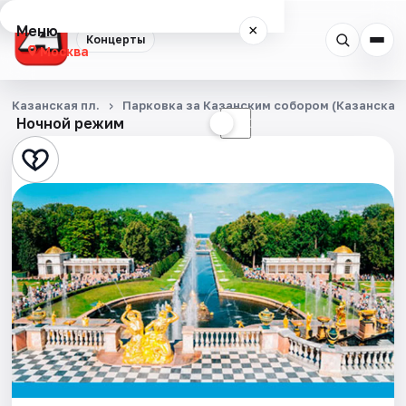
Меню
×
Концерты
Москва
Концерты
Казанская пл.
Парковка за Казанским собором (Казанская п
Ночной режим
☀
☾
Города
Площадки
Артисты
Рейтинги