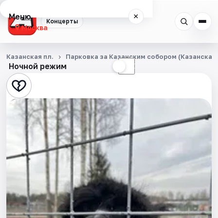
Меню
×
Концерты
Москва
Концерты
Казанская пл.
Парковка за Казанским собором (Казанская п
Ночной режим
☀
☾
Города
Площадки
Артисты
Рейтинги