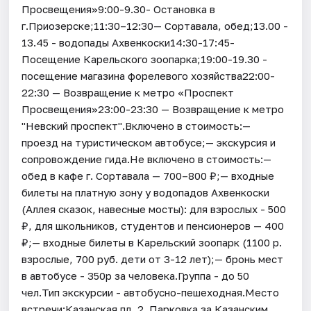
Просвещения»9:00-9.30- Остановка в
г.Приозерске;11:30–12:30— Сортавала, обед;13.00 -
13.45 - водопады Ахвенкоски14:30-17:45-
Посещение Карельского зоопарка;19:00-19.30 -
посещение магазина форелевого хозяйства22:00-
22:30 — Возвращение к метро «Проспект
Просвещения»23:00-23:30 — Возвращение к метро
"Невский проспект".Включено в стоимость:—
проезд на туристическом автобусе;— экскурсия и
сопровождение гида.Не включено в стоимость:—
обед в кафе г. Сортавала — 700–800 ₽;— входные
билеты на платную зону у водопадов Ахвенкоски
(Аллея сказок, навесные мосты): для взрослых - 500
₽, для школьников, студентов и пенсионеров — 400
₽;— входные билеты в Карельский зоопарк (1100 р.
взрослые, 700 руб. дети от 3-12 лет);— бронь мест
в автобусе - 350р за человека.Группа - до 50
чел.Тип экскурсии - автобусно-пешеходная.Место
встречи:Казанская пл, 2. Парковка за Казанским