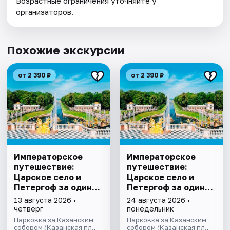
Возрастные ограничения уточняйте у
организаторов.
Похожие экскурсии
от 2 390 ₽
от 2 390 ₽
Императорское
Императорское
путешествие:
путешествие:
Царское село и
Царское село и
Петергоф за один
Петергоф за один
день
день
13 августа 2026 •
24 августа 2026 •
четверг
понедельник
Парковка за Казанским
Парковка за Казанским
собором (Казанская пл.,
собором (Казанская пл.,