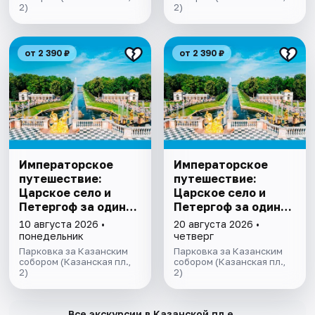
2)
2)
от 2 390 ₽
от 2 390 ₽
Императорское
Императорское
путешествие:
путешествие:
Царское село и
Царское село и
Петергоф за один
Петергоф за один
день
день
10 августа 2026 •
20 августа 2026 •
понедельник
четверг
Парковка за Казанским
Парковка за Казанским
собором (Казанская пл.,
собором (Казанская пл.,
2)
2)
→
Все экскурсии в Казанской пл.е