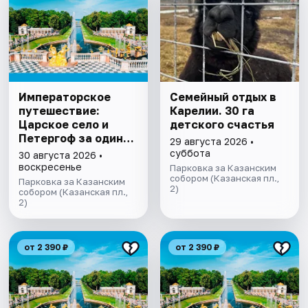
Императорское
Семейный отдых в
путешествие:
Карелии. 30 га
Царское село и
детского счастья
Петергоф за один
29 августа 2026 •
день
суббота
30 августа 2026 •
воскресенье
Парковка за Казанским
собором (Казанская пл.,
Парковка за Казанским
2)
собором (Казанская пл.,
2)
от 2 390 ₽
от 2 390 ₽