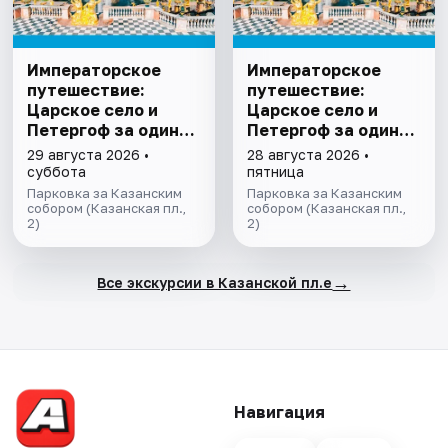
Императорское
Императорское
путешествие:
путешествие:
Царское село и
Царское село и
Петергоф за один
Петергоф за один
день
день
29 августа 2026 •
28 августа 2026 •
суббота
пятница
Парковка за Казанским
Парковка за Казанским
собором (Казанская пл.,
собором (Казанская пл.,
2)
2)
→
Все экскурсии в Казанской пл.е
Навигация