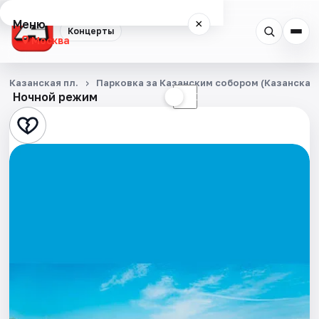
Меню
×
Концерты
Москва
Концерты
Казанская пл.
Парковка за Казанским собором (Казанская п
Ночной режим
☀
☾
Города
Площадки
Артисты
Рейтинги