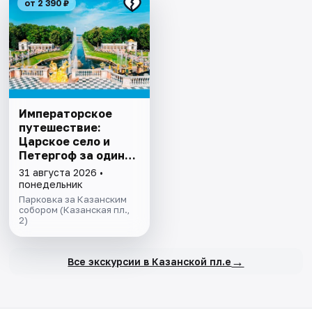
от 2 390 ₽
Императорское
путешествие:
Царское село и
Петергоф за один
день
31 августа 2026 •
понедельник
Парковка за Казанским
собором (Казанская пл.,
2)
→
Все экскурсии в Казанской пл.е