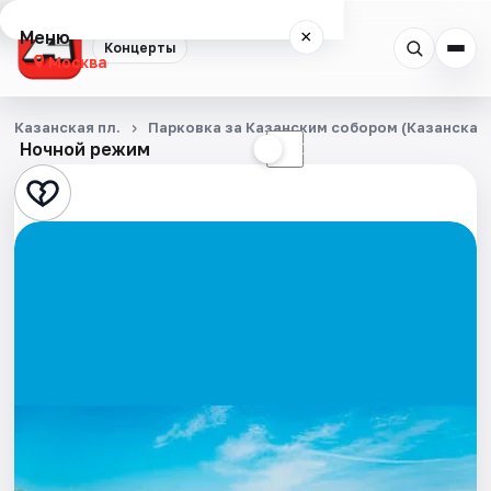
Меню
×
Концерты
Москва
Концерты
Казанская пл.
Парковка за Казанским собором (Казанская п
Ночной режим
☀
☾
Города
Площадки
Артисты
Рейтинги