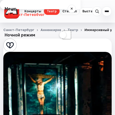
Меню
×
Концерты
Театр
Стендап
Выставки
Квест
Санкт-Петербург
Концерты
Санкт-Петербург
Анненкирхе
Театр
Иммерсивный ужи
Ночной режим
☀
☾
Театр
Стендап
Выставки
Квесты
Экскурсии
Спорт
События