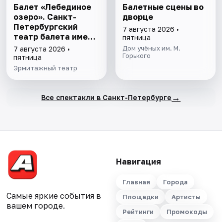
Балет «Лебединое
Балетные сцены во
озеро». Санкт-
дворце
Петербургский
7 августа 2026 •
театр балета имени
пятница
П.И. Чайковского
Дом учёных им. М.
7 августа 2026 •
Горького
пятница
Эрмитажный театр
→
Все спектакли в Санкт-Петербурге
Навигация
Главная
Города
Самые яркие события в
Площадки
Артисты
вашем городе.
Рейтинги
Промокоды